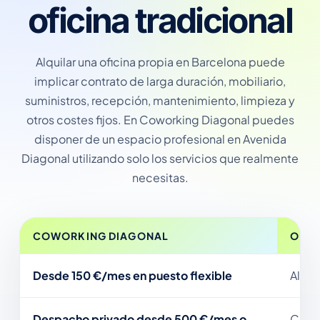
oficina tradicional
Alquilar una oficina propia en Barcelona puede
implicar contrato de larga duración, mobiliario,
suministros, recepción, mantenimiento, limpieza y
otros costes fijos. En Coworking Diagonal puedes
disponer de un espacio profesional en Avenida
Diagonal utilizando solo los servicios que realmente
necesitas.
COWORKING DIAGONAL
OFIC
Desde 150 €/mes en puesto flexible
Alqui
Despacho privado desde 500 €/mes o
Coste