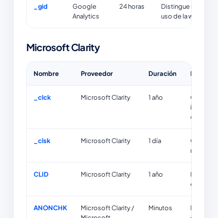
_gid
Google
24 horas
Distingue usuarios 
Analytics
uso de la web.
Microsoft Clarity
Nombre
Proveedor
Duración
Finalida
_clck
Microsoft Clarity
1 año
Conserva 
informaci
comporta
_clsk
Microsoft Clarity
1 día
Conecta v
misma se
CLID
Microsoft Clarity
1 año
Identifica
en un siti
ANONCHK
Microsoft Clarity /
Minutos
Indica si 
Microsoft
cookie ut