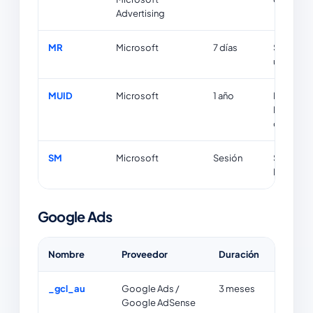
Advertising
MR
Microsoft
7 días
Se utiliz
usuario c
MUID
Microsoft
1 año
Identific
Microsoft
otros fin
SM
Microsoft
Sesión
Sincroniz
Microsof
Google Ads
Nombre
Proveedor
Duración
Finalid
_gcl_au
Google Ads /
3 meses
Mide la 
Google AdSense
de clics