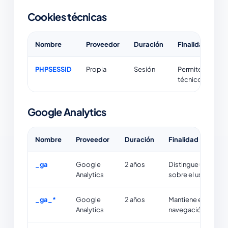
Cookies técnicas
Nombre
Proveedor
Duración
Finalidad
PHPSESSID
Propia
Sesión
Permite mantene
técnico básico 
Google Analytics
Nombre
Proveedor
Duración
Finalidad
_ga
Google
2 años
Distingue usuarios
Analytics
sobre el uso de la 
_ga_*
Google
2 años
Mantiene el estado 
Analytics
navegación y event