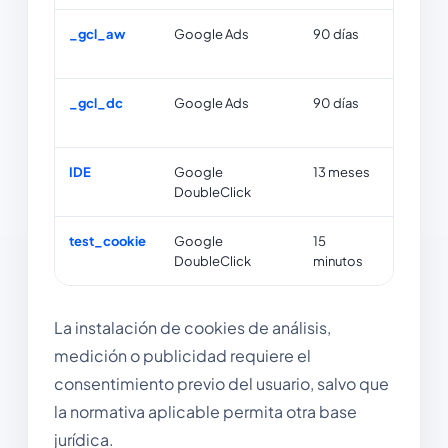
_gcl_aw
Google Ads
90 días
Almacena
atribuc
_gcl_dc
Google Ads
90 días
Se utili
convers
IDE
Google
13 meses
Se utili
DoubleClick
medir la
test_cookie
Google
15
Comprue
DoubleClick
minutos
cookies
La instalación de cookies de análisis,
medición o publicidad requiere el
consentimiento previo del usuario, salvo que
la normativa aplicable permita otra base
jurídica.