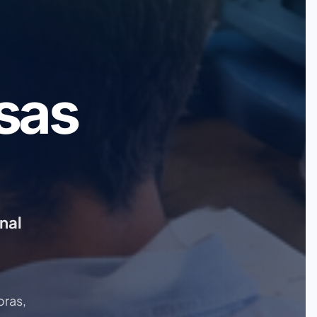
sas
nal
oras,